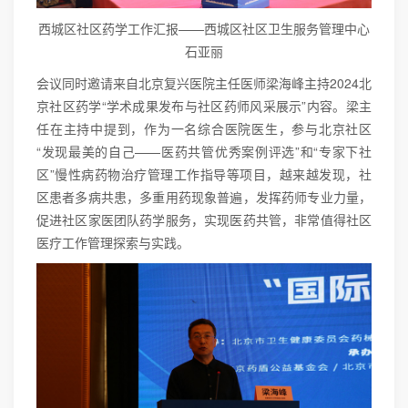
西城区社区药学工作汇报——西城区社区卫生服务管理中心
石亚丽
会议同时邀请来自北京复兴医院主任医师梁海峰主持2024北
京社区药学“学术成果发布与社区药师风采展示”内容。梁主
任在主持中提到，作为一名综合医院医生，参与北京社区
“发现最美的自己——医药共管优秀案例评选”和“专家下社
区”慢性病药物治疗管理工作指导等项目，越来越发现，社
区患者多病共患，多重用药现象普遍，发挥药师专业力量，
促进社区家医团队药学服务，实现医药共管，非常值得社区
医疗工作管理探索与实践。