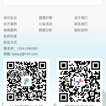
培训会议
健康护理
关于我们
处方案例
公益活动
联系我们
疾病案例
数据分析
版权说明
医药科普
联系方式
曹老师：13041286580
邮箱: bjsqyy@163.com