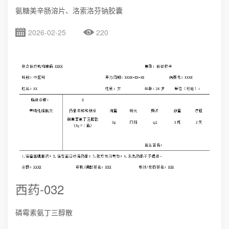
氨糖美辛肠溶片、洛索洛芬钠胶囊
2026-02-25
220
西药-032
磷霉素氨丁三醇散