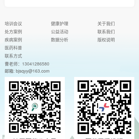
培训会议
健康护理
关于我们
处方案例
公益活动
联系我们
疾病案例
数据分析
版权说明
医药科普
联系方式
曹老师：13041286580
邮箱: bjsqyy@163.com