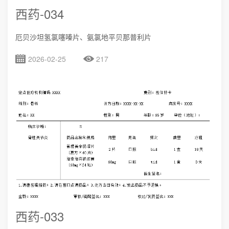
西药-034
厄贝沙坦氢氯噻嗪片、氨氯地平贝那普利片
2026-02-25
217
西药-033