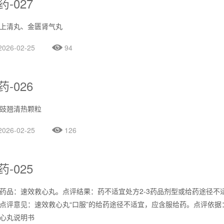
药-027
上清丸、金匮肾气丸
2026-02-25
94
药-026
豉翘清热颗粒
2026-02-25
126
药-025
药品：速效救心丸。点评结果：药不适宜处方2-3药品剂型或给药途径不
点评意见：速效救心丸“口服”的给药途径不适宜，应含服给药。点评依据
心丸说明书