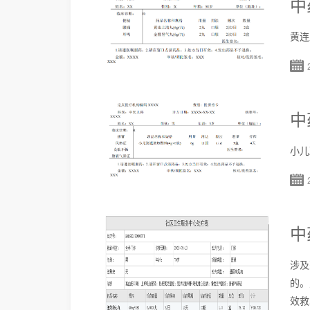
中
黄连
中
小儿
中
涉及
的。
效救