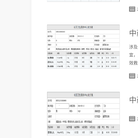
中
涉及
宜，
效救
中