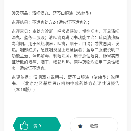
涉及药品：清咽滴丸、蓝芩口服液（浓缩型）
点评结果：不适宜处方2-1适应证不适宜的；
点评意见：本处方诊断上呼吸道感染，慢性咽炎，开具清咽
滴丸、蓝芩口服液；清咽滴丸说明书功能主治：疏风清热解
毒利咽。用于风热喉痹，咽痛，咽干，口渴；或微恶风，发
热，咽部红肿，急性咽炎见上述证候者；蓝芩口服液说明书
功能主治：清热解毒，利咽消肿。用于急性咽炎、肺胃实热
证所致的咽痛、咽干、咽部灼热，两种药物均适用于急性咽
炎，适应证不适宜。
点评依据：清咽滴丸说明书、蓝芩口服液（浓缩型）说明
书、（北京地区基层医疗机构中成药处方点评共识报告
（2018版）)
赞
9
收藏