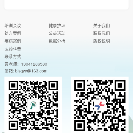
培训会议
健康护理
关于我们
处方案例
公益活动
联系我们
疾病案例
数据分析
版权说明
医药科普
联系方式
曹老师：13041286580
邮箱: bjsqyy@163.com